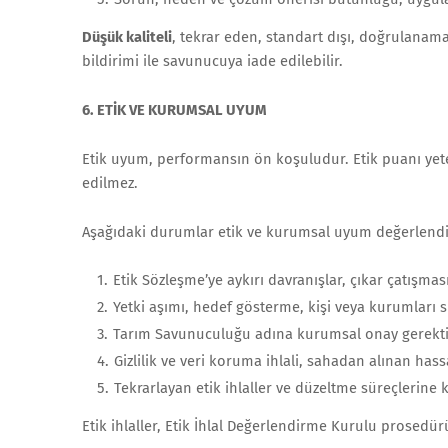
Düşük kaliteli
, tekrar eden, standart dışı, doğrulanam
bildirimi ile savunucuya iade edilebilir.
6. ETİK VE KURUMSAL UYUM
Etik uyum, performansın ön koşuludur. Etik puanı yet
edilmez.
Aşağıdaki durumlar etik ve kurumsal uyum değerlendir
Etik Sözleşme’ye aykırı davranışlar, çıkar çatışm
Yetki aşımı, hedef gösterme, kişi veya kurumları su
Tarım Savunuculuğu adına kurumsal onay gerektire
Gizlilik ve veri koruma ihlali, sahadan alınan hassa
Tekrarlayan etik ihlaller ve düzeltme süreçlerine 
Etik ihlaller, Etik İhlal Değerlendirme Kurulu prosedür