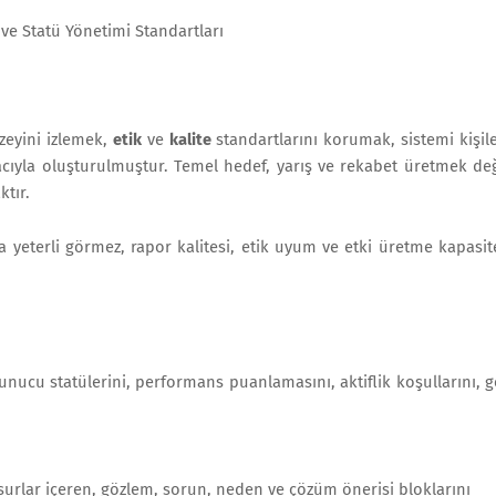
k ve Statü Yönetimi Standartları
zeyini izlemek,
etik
ve
kalite
standartlarını korumak, sistemi kişil
yla oluşturulmuştur. Temel hedef, yarış ve rekabet üretmek değ
ktır.
a yeterli görmez, rapor kalitesi, etik uyum ve etki üretme kapasit
cu statülerini, performans puanlamasını, aktiflik koşullarını, g
surlar içeren, gözlem, sorun, neden ve çözüm önerisi bloklarını