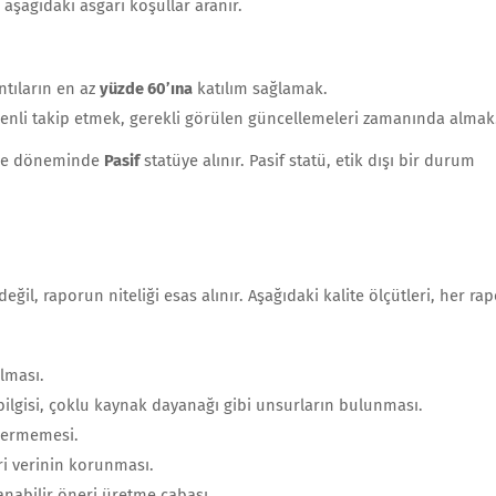
 aşağıdaki asgari koşullar aranır.
ntıların en az
yüzde 60’ına
katılım sağlamak.
enli takip etmek, gerekli görülen güncellemeleri zamanında almak
rme döneminde
Pasif
statüye alınır. Pasif statü, etik dışı bir durum
il, raporun niteliği esas alınır. Aşağıdaki kalite ölçütleri, her rap
lması.
 bilgisi, çoklu kaynak dayanağı gibi unsurların bulunması.
içermemesi.
cari verinin korunması.
nabilir öneri üretme çabası.