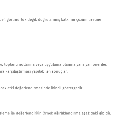
edef, görünürlük değil, doğrulanmış katkının çözüm üretme
er, toplantı notlarına veya uygulama planına yansıyan öneriler.
nra karşılaştırması yapılabilen sonuçlar.
ancak etki değerlendirmesinde ikincil göstergedir.
izleme ile değerlendirilir. Örnek ağırlıklandırma aşağıdaki gibidir.