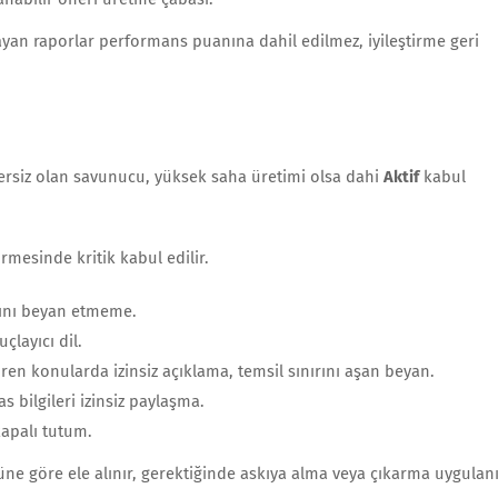
ayan raporlar performans puanına dahil edilmez, iyileştirme geri
ersiz olan savunucu, yüksek saha üretimi olsa dahi
Aktif
kabul
mesinde kritik kabul edilir.
asını beyan etmeme.
çlayıcı dil.
n konularda izinsiz açıklama, temsil sınırını aşan beyan.
s bilgileri izinsiz paylaşma.
kapalı tutum.
üne göre ele alınır, gerektiğinde askıya alma veya çıkarma uygulanı