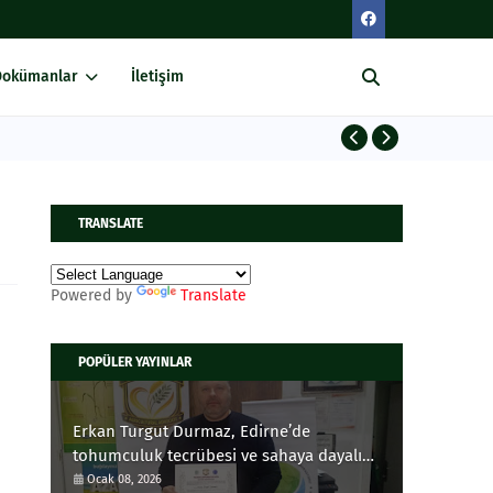
Dokümanlar
İletişim
TARI
VIDEO
TRANSLATE
Powered by
Translate
POPÜLER YAYINLAR
Erkan Turgut Durmaz, Edirne’de
tohumculuk tecrübesi ve sahaya dayalı
yaklaşımıyla öne çıkan bir Önder Çiftçi
Ocak 08, 2026