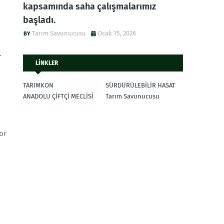
kapsamında saha çalışmalarımız
başladı.
Tarım Savunucusu
Ocak 15, 2026
.
LİNKLER
TARIMKON
SÜRDÜRÜLEBİLİR HASAT
ANADOLU ÇİFTÇİ MECLİSİ
Tarım Savunucusu
or