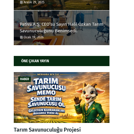
Aralık 29, 2025
Pativa A.Ş. CEO’su Sayın Halil Özkan Tarım
Savunuculuğunu Benimsedi.
Ocak 19, 2026
ÖNE ÇIKAN YAYIN
HABER
Tarım Savunuculuğu Projesi