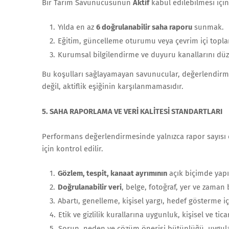
Bir Tarım Savunucusunun
Aktif
kabul edilebilmesi için
Yılda en az
6 doğrulanabilir saha raporu
sunmak.
Eğitim, güncelleme oturumu veya çevrim içi topla
Kurumsal bilgilendirme ve duyuru kanallarını düz
Bu koşulları sağlayamayan savunucular, değerlendi
değil, aktiflik eşiğinin karşılanmamasıdır.
5. SAHA RAPORLAMA VE VERİ KALİTESİ STANDARTLARI
Performans değerlendirmesinde yalnızca rapor sayısı değ
için kontrol edilir.
Gözlem, tespit, kanaat ayrımının
açık biçimde yapı
Doğrulanabilir veri
, belge, fotoğraf, yer ve zaman
Abartı, genelleme, kişisel yargı, hedef gösterme 
Etik ve gizlilik kurallarına uygunluk, kişisel ve ti
Sorun, neden ve çözüm önerisi bütünlüğü, uygula