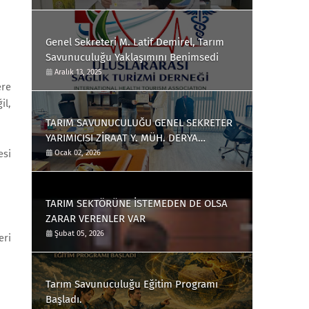
olarak, Tarım Savunuculuğu yaklaşımını
benimsedi.
Genel Sekreteri M. Latif Demirel, Tarım
Savunuculuğu Yaklaşımını Benimsedi
Aralık 13, 2025
ere
il,
TARIM SAVUNUCULUĞU GENEL SEKRETER
YARIMICISI ZİRAAT Y. MÜH. DERYA
BALABAN OLDU.
esi
Ocak 02, 2026
TARIM SEKTÖRÜNE İSTEMEDEN DE OLSA
ZARAR VERENLER VAR
Şubat 05, 2026
eri
Tarım Savunuculuğu Eğitim Programı
Başladı.