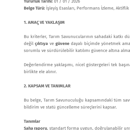
Yürürlük Tarihi:
01 / 01 / 2026
Belge Türü:
İşleyiş Esasları, Performans İzleme, Aktifli
1. AMAÇ VE YAKLAŞIM
Bu kriterler, Tarım Savunucularının sahadaki katkı dü
değil
çıktıya
ve
güvene
dayalı biçimde yönetmek amacı
sorumlu ve sürdürülebilir katılımı güvence altına alma
Değerlendirme yaklaşımı, nicel göstergeleri tek başın
birlikte ele alınır.
2. KAPSAM VE TANIMLAR
Bu belge, Tarım Savunuculuğu kapsamındaki tüm savunu
bildirim ve statü güncelleme süreçlerini kapsar.
Tanımlar
Saha raporu
, standart forma uygun, doğrulanabilir un