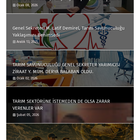
Önder Çiftçi olarak, Tarım Savunuculuğu yaklaşımını
Ocak 08, 2026
benimsedi.
Genel Sekreteri M. Latif Demirel, Tarım Savunuculuğu
Yaklaşımını Benimsedi
Aralık 13, 2025
TARIM SAVUNUCULUĞU GENEL SEKRETER YARIMICISI
ZİRAAT Y. MÜH. DERYA BALABAN OLDU.
Ocak 02, 2026
TARIM SEKTÖRÜNE İSTEMEDEN DE OLSA ZARAR
VERENLER VAR
Şubat 05, 2026