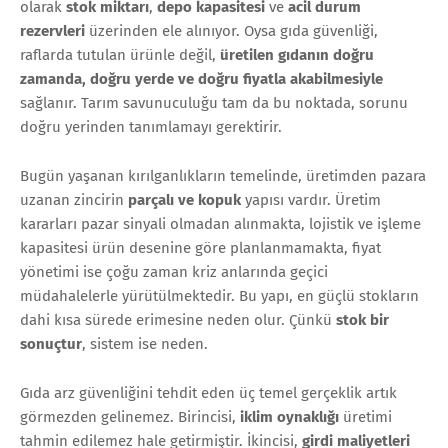
olarak
stok miktarı
,
depo kapasitesi
ve
acil durum
rezervleri
üzerinden ele alınıyor. Oysa gıda güvenliği,
raflarda tutulan ürünle değil,
üretilen gıdanın doğru
zamanda, doğru yerde ve doğru fiyatla akabilmesiyle
sağlanır. Tarım savunuculuğu tam da bu noktada, sorunu
doğru yerinden tanımlamayı gerektirir.
Bugün yaşanan kırılganlıkların temelinde, üretimden pazara
uzanan zincirin
parçalı ve kopuk
yapısı vardır. Üretim
kararları pazar sinyali olmadan alınmakta, lojistik ve işleme
kapasitesi ürün desenine göre planlanmamakta, fiyat
yönetimi ise çoğu zaman kriz anlarında geçici
müdahalelerle yürütülmektedir. Bu yapı, en güçlü stokların
dahi kısa sürede erimesine neden olur. Çünkü
stok bir
sonuçtur
, sistem ise neden.
Gıda arz güvenliğini tehdit eden üç temel gerçeklik artık
görmezden gelinemez. Birincisi,
iklim oynaklığı
üretimi
tahmin edilemez hale getirmiştir. İkincisi,
girdi maliyetleri