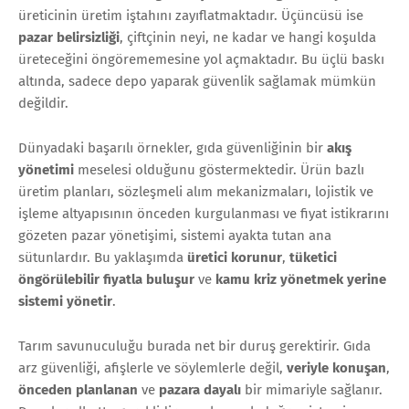
üreticinin üretim iştahını zayıflatmaktadır. Üçüncüsü ise
pazar belirsizliği
, çiftçinin neyi, ne kadar ve hangi koşulda
üreteceğini öngörememesine yol açmaktadır. Bu üçlü baskı
altında, sadece depo yaparak güvenlik sağlamak mümkün
değildir.
Dünyadaki başarılı örnekler, gıda güvenliğinin bir
akış
yönetimi
meselesi olduğunu göstermektedir. Ürün bazlı
üretim planları, sözleşmeli alım mekanizmaları, lojistik ve
işleme altyapısının önceden kurgulanması ve fiyat istikrarını
gözeten pazar yönetişimi, sistemi ayakta tutan ana
sütunlardır. Bu yaklaşımda
üretici korunur
,
tüketici
öngörülebilir fiyatla buluşur
ve
kamu kriz yönetmek yerine
sistemi yönetir
.
Tarım savunuculuğu burada net bir duruş gerektirir. Gıda
arz güvenliği, afişlerle ve söylemlerle değil,
veriyle konuşan
,
önceden planlanan
ve
pazara dayalı
bir mimariyle sağlanır.